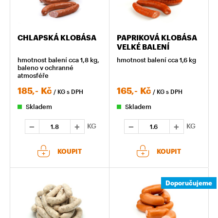
CHLAPSKÁ KLOBÁSA
PAPRIKOVÁ KLOBÁSA
VELKÉ BALENÍ
hmotnost balení cca 1,8 kg,
hmotnost balení cca 1,6 kg
baleno v ochranné
atmosféře
185,-
Kč
165,-
Kč
/ KG
s DPH
/ KG
s DPH
Skladem
Skladem
KG
KG
KOUPIT
KOUPIT
Doporučujeme