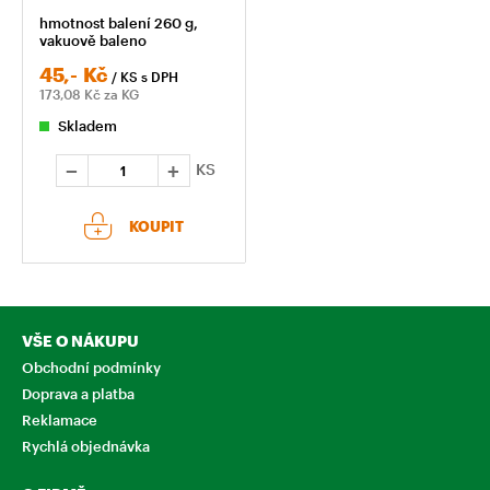
hmotnost balení 260 g,
vakuově baleno
45,-
Kč
/ KS
s DPH
173,08
Kč za KG
Skladem
KS
KOUPIT
VŠE O NÁKUPU
Obchodní podmínky
Doprava a platba
Reklamace
Rychlá objednávka