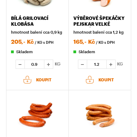
BÍLÁ GRILOVACÍ
VÝBĚROVÉ ŠPEKÁČKY
KLOBÁSA
PEJSKAR VELKÉ
BALENÍ
hmotnost balení cca 0,9 kg
hmotnost balení cca 1,2 kg
205,-
Kč
165,-
Kč
/ KG
s DPH
/ KG
s DPH
Skladem
Skladem
KG
KG
KOUPIT
KOUPIT