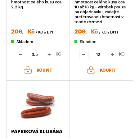
hmotnost celého kusu cca
hmotnost celého kusu cca
2,2 kg
10 až 13 kg - výrobek pouze
na objednávku, zadejte
preferovanou hmotnost v
tomto rozmezí
209,-
Kč
209,-
Kč
/ KG
s DPH
/ KG
s DPH
Skladem
Skladem
KG
KG
KOUPIT
KOUPIT
PAPRIKOVÁ KLOBÁSA