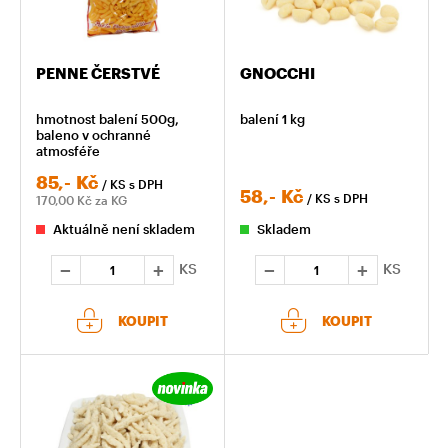
PENNE ČERSTVÉ
GNOCCHI
hmotnost balení 500g,
balení 1 kg
baleno v ochranné
atmosféře
85,-
Kč
/ KS
s DPH
58,-
Kč
/ KS
s DPH
170,00
Kč za KG
Aktuálně není skladem
Skladem
KS
KS
KOUPIT
KOUPIT