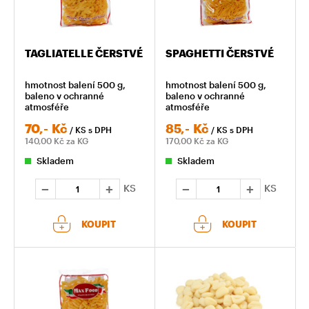
TAGLIATELLE ČERSTVÉ
SPAGHETTI ČERSTVÉ
hmotnost balení 500 g,
hmotnost balení 500 g,
baleno v ochranné
baleno v ochranné
atmosféře
atmosféře
70,-
Kč
85,-
Kč
/ KS
s DPH
/ KS
s DPH
140,00
Kč za KG
170,00
Kč za KG
Skladem
Skladem
KS
KS
KOUPIT
KOUPIT