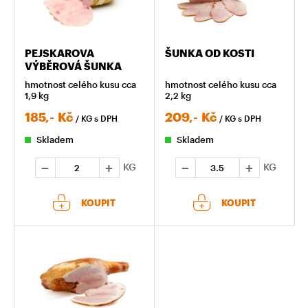
PEJSKAROVA
ŠUNKA OD KOSTI
VÝBĚROVÁ ŠUNKA
hmotnost celého kusu cca
hmotnost celého kusu cca
1,9 kg
2,2 kg
185,-
Kč
209,-
Kč
/ KG
s DPH
/ KG
s DPH
Skladem
Skladem
KG
KG
KOUPIT
KOUPIT