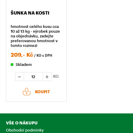
ŠUNKA NA KOSTI
hmotnost celého kusu cca
10 až 13 kg - výrobek pouze
na objednávku, zadejte
preferovanou hmotnost v
tomto rozmezí
209,-
Kč
/ KG
s DPH
Skladem
KG
KOUPIT
VŠE O NÁKUPU
Obchodní podmínky