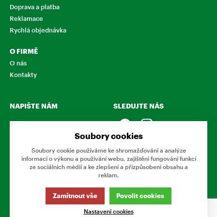
Doprava a platba
Reklamace
Rychlá objednávka
O FIRMĚ
O nás
Kontakty
NAPIŠTE NÁM
SLEDUJTE NÁS
Chcete nám něco sdělit o
našich produktech nebo e-
Soubory cookies
shopu? Neváhejte napsat.
Soubory cookie používáme ke shromažďování a analýze
informací o výkonu a používání webu, zajištění fungování funkcí
CHCI NAPSAT ZPRÁVU
ze sociálních médií a ke zlepšení a přizpůsobení obsahu a
reklam.
Tato stránka používá soubory cookies. Klikněte pro více
Zamítnout vše
Povolit cookies
informací.
Nastavení cookies
© 2026 Eshop Podnikovka