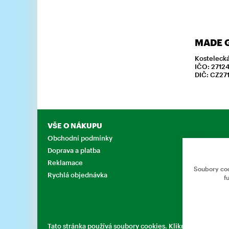
MADE G
Kostelecká
IČO: 27124
DIČ: CZ27
VŠE O NÁKUPU
Obchodní podmínky
Doprava a platba
Reklamace
Soubory coo
Rychlá objednávka
f
Tato stránka používá soubory cookies. Klikněte pro více i