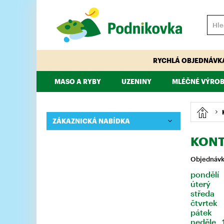
RYCHLÁ OBJEDNÁVK
MASO A RYBY
UZENINY
MLÉČNÉ VÝROB
VEPŘOVÉ
HOVĚZÍ
PÁRKY, KLOBÁSY, ŠPEKÁČKY
TELECÍ
MAJONÉZY, DRE
KUŘECÍ, KRŮTÍ
ZÁKAZNICKÁ NABÍDKA
KONT
Objednávky
pondělí 
úterý 8
středa 
čtvrtek 
pátek 
neděle 1