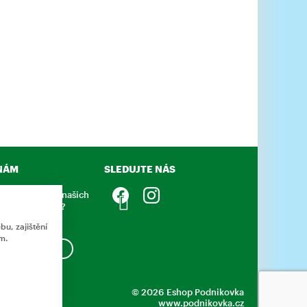
NÁM
SLEDUJTE NÁS
něco sdělit o našich
 nebo e-shopu?
napsat.
u, zajištění
m.
APSAT ZPRÁVU
© 2026 Eshop Podnikovka
www.podnikovka.cz