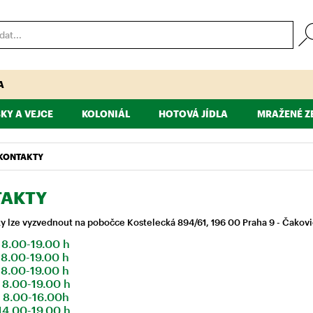
A
KY A VEJCE
KOLONIÁL
HOTOVÁ JÍDLA
MRAŽENÉ Z
SSINGY, TATARSKÉ OMÁČKY
 A KRÁLIČÍ
SALÁMY
ŠUNKY
DROBY
MOUKY, CUKRY, ŠKROBY, KRUPICE, PŘÍSADY NA PE
UZENÁ MASA, SLANINY
POLOTOVARY
SÝRY A PODOBNÉ VÝROBKY
ČESKÁ KUCHYNĚ
RYBY
KRÁJENÁ UZEN
OVOCE A ZE
ČERSTVÉ TĚ
VEJ
KONTAKTY
AKTY
 lze vyzvednout na pobočce Kostelecká 894/61, 196 00 Praha 9 - Čakovic
8.00-19.00 h
.00-19.00 h
8.00-19.00 h
8.00-19.00 h
8.00-16.00h
4.00-19.00 h