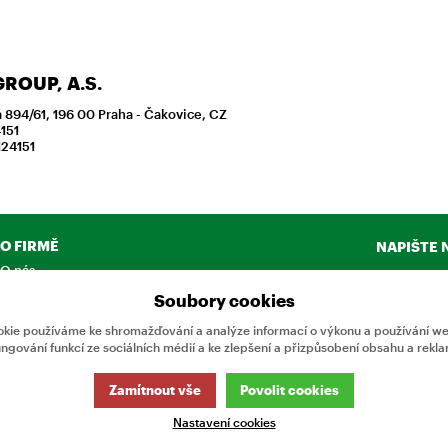
ROUP, A.S.
 894/61, 196 00 Praha - Čakovice, CZ
151
124151
O FIRMĚ
NAPIŠTE 
O nás
Chcete nám 
Kontakty
Soubory cookies
produktech
Neváhejte 
kie používáme ke shromažďování a analýze informací o výkonu a používání web
ungování funkcí ze sociálních médií a ke zlepšení a přizpůsobení obsahu a rekla
CHCI N
Zamítnout vše
Povolit cookies
Nastavení cookies
nformací.