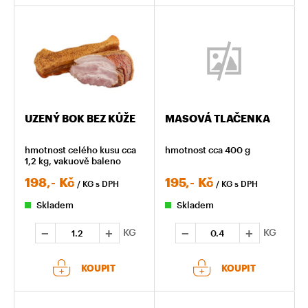
UZENÝ BOK BEZ KŮŽE
MASOVÁ TLAČENKA
hmotnost celého kusu cca
hmotnost cca 400 g
1,2 kg, vakuově baleno
198,-
Kč
195,-
Kč
/ KG
s DPH
/ KG
s DPH
Skladem
Skladem
KG
KG
KOUPIT
KOUPIT