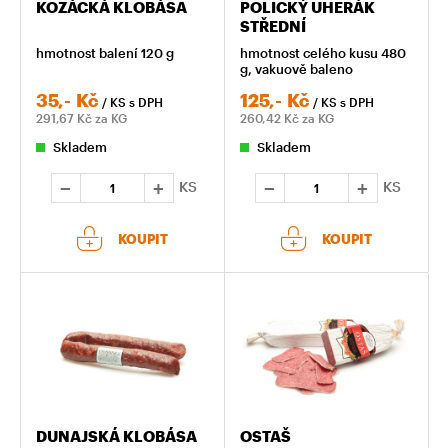
KOZÁCKÁ KLOBÁSA
POLICKÝ UHERÁK
STŘEDNÍ
hmotnost balení 120 g
hmotnost celého kusu 480
g, vakuově baleno
35,-
Kč
125,-
Kč
/ KS
s DPH
/ KS
s DPH
291,67
Kč za KG
260,42
Kč za KG
Skladem
Skladem
KS
KS
KOUPIT
KOUPIT
DUNAJSKÁ KLOBÁSA
OSTAŠ