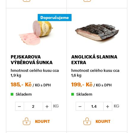
Doporučujeme
PEJSKAROVA
ANGLICKÁ SLANINA
VÝBĚROVÁ ŠUNKA
EXTRA
hmotnost celého kusu cca
hmotnost celého kusu cca
1,9 kg
1,6 kg
185,-
Kč
199,-
Kč
/ KG
s DPH
/ KG
s DPH
Skladem
Skladem
KG
KG
KOUPIT
KOUPIT