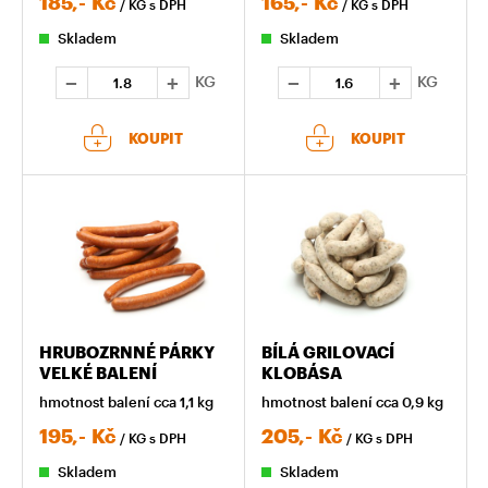
185,-
Kč
165,-
Kč
/ KG
s DPH
/ KG
s DPH
Skladem
Skladem
KG
KG
KOUPIT
KOUPIT
HRUBOZRNNÉ PÁRKY
BÍLÁ GRILOVACÍ
VELKÉ BALENÍ
KLOBÁSA
hmotnost balení cca 1,1 kg
hmotnost balení cca 0,9 kg
195,-
Kč
205,-
Kč
/ KG
s DPH
/ KG
s DPH
Skladem
Skladem