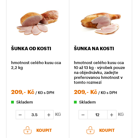
ŠUNKA OD KOSTI
ŠUNKA NA KOSTI
hmotnost celého kusu cca
hmotnost celého kusu cca
2,2 kg
10 až 13 kg - výrobek pouze
na objednávku, zadejte
preferovanou hmotnost v
tomto rozmezí
209,-
Kč
209,-
Kč
/ KG
s DPH
/ KG
s DPH
Skladem
Skladem
KG
KG
KOUPIT
KOUPIT