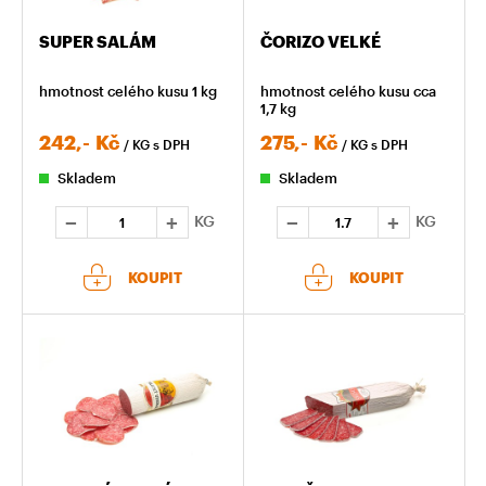
SUPER SALÁM
ČORIZO VELKÉ
hmotnost celého kusu 1 kg
hmotnost celého kusu cca
1,7 kg
242,-
Kč
275,-
Kč
/ KG
s DPH
/ KG
s DPH
Skladem
Skladem
KG
KG
KOUPIT
KOUPIT