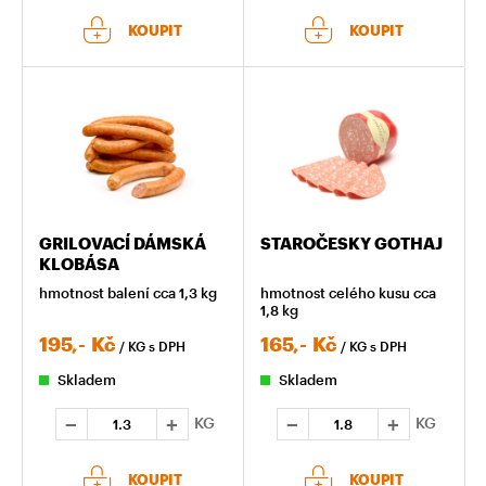
KOUPIT
KOUPIT
GRILOVACÍ DÁMSKÁ
STAROČESKY GOTHAJ
KLOBÁSA
hmotnost balení cca 1,3 kg
hmotnost celého kusu cca
1,8 kg
195,-
Kč
165,-
Kč
/ KG
s DPH
/ KG
s DPH
Skladem
Skladem
KG
KG
KOUPIT
KOUPIT