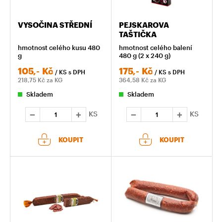
VYSOČINA STŘEDNÍ
PEJSKAROVA
TAŠTIČKA
hmotnost celého kusu 480
hmotnost celého balení
g
480 g (2 x 240 g)
105,-
Kč
175,-
Kč
/ KS
s DPH
/ KS
s DPH
218,75
Kč za KG
364,58
Kč za KG
Skladem
Skladem
KS
KS
KOUPIT
KOUPIT