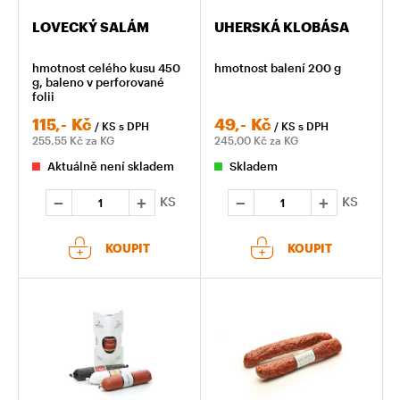
LOVECKÝ SALÁM
UHERSKÁ KLOBÁSA
hmotnost celého kusu 450
hmotnost balení 200 g
g, baleno v perforované
folii
115,-
Kč
49,-
Kč
/ KS
s DPH
/ KS
s DPH
255,55
Kč za KG
245,00
Kč za KG
Aktuálně není skladem
Skladem
KS
KS
KOUPIT
KOUPIT