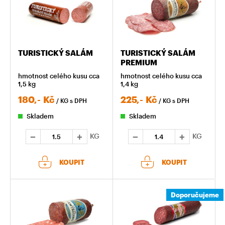
TURISTICKÝ SALÁM
TURISTICKÝ SALÁM
PREMIUM
hmotnost celého kusu cca
hmotnost celého kusu cca
1,5 kg
1,4 kg
180,-
Kč
225,-
Kč
/ KG
s DPH
/ KG
s DPH
Skladem
Skladem
KG
KG
KOUPIT
KOUPIT
Doporučujeme