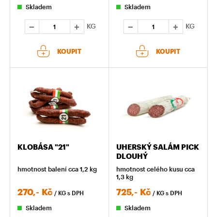
Skladem
Skladem
KG
KG
KOUPIT
KOUPIT
KLOBÁSA "21"
UHERSKÝ SALÁM PICK
DLOUHÝ
hmotnost balení cca 1,2 kg
hmotnost celého kusu cca
1,3 kg
270,-
Kč
725,-
Kč
/ KG
s DPH
/ KG
s DPH
Skladem
Skladem