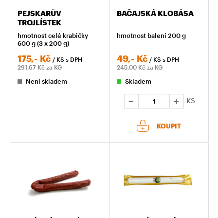
PEJSKARŮV
BAČAJSKÁ KLOBÁSA
TROJLÍSTEK
hmotnost celé krabičky
hmotnost balení 200 g
600 g (3 x 200 g)
175,-
Kč
49,-
Kč
/ KS
s DPH
/ KS
s DPH
291,67
Kč za KG
245,00
Kč za KG
Není skladem
Skladem
KS
KOUPIT