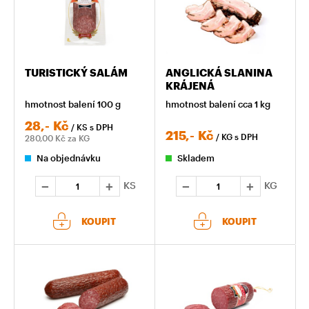
TURISTICKÝ SALÁM
ANGLICKÁ SLANINA
KRÁJENÁ
hmotnost balení 100 g
hmotnost balení cca 1 kg
28,-
Kč
/ KS
s DPH
215,-
Kč
/ KG
s DPH
280,00
Kč za KG
Na objednávku
Skladem
KS
KG
KOUPIT
KOUPIT