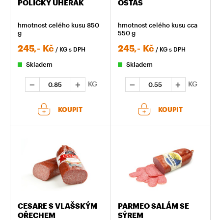
POLICKÝ UHERÁK
OSTAŠ
hmotnost celého kusu 850
hmotnost celého kusu cca
g
550 g
245,-
Kč
245,-
Kč
/ KG
s DPH
/ KG
s DPH
Skladem
Skladem
KG
KG
KOUPIT
KOUPIT
CESARE S VLAŠSKÝM
PARMEO SALÁM SE
OŘECHEM
SÝREM