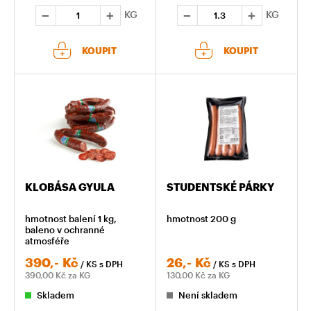
KG
KG
KOUPIT
KOUPIT
KLOBÁSA GYULA
STUDENTSKÉ PÁRKY
hmotnost balení 1 kg,
hmotnost 200 g
baleno v ochranné
atmosféře
390,-
Kč
26,-
Kč
/ KS
s DPH
/ KS
s DPH
390,00
Kč za KG
130,00
Kč za KG
Skladem
Není skladem