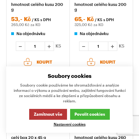
hmotnost celého kusu 200
hmotnost celého kusu 200
g
g
53,-
Kč
65,-
Kč
/ KS
s DPH
/ KS
s DPH
265,00
Kč za KG
325,00
Kč za KG
Na objednávku
Na objednávku
KS
KS
KOUPIT
KOUPIT
Soubory cookies
Soubory cookie používáme ke shromažďování a analýze
informací o výkonu a používání webu, zajištění fungování funkcí
ze sociálních médií a ke zlepšení a přizpůsobení obsahu a
reklam.
Zamítnout vše
Povolit cookies
MMMASO BOX
ČERT A MIKULÁŠ
Nastavení cookies
celý box 20 x 45 g
hmotnost celého kusu 260