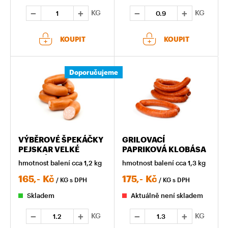
KG
KG
KOUPIT
KOUPIT
Doporučujeme
VÝBĚROVÉ ŠPEKÁČKY
GRILOVACÍ
PEJSKAR VELKÉ
PAPRIKOVÁ KLOBÁSA
BALENÍ
hmotnost balení cca 1,2 kg
hmotnost balení cca 1,3 kg
165,-
Kč
175,-
Kč
/ KG
s DPH
/ KG
s DPH
Skladem
Aktuálně není skladem
KG
KG