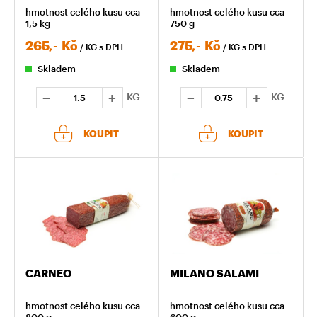
hmotnost celého kusu cca
hmotnost celého kusu cca
1,5 kg
750 g
265,-
Kč
275,-
Kč
/ KG
s DPH
/ KG
s DPH
Skladem
Skladem
KG
KG
KOUPIT
KOUPIT
CARNEO
MILANO SALAMI
hmotnost celého kusu cca
hmotnost celého kusu cca
800 g
600 g