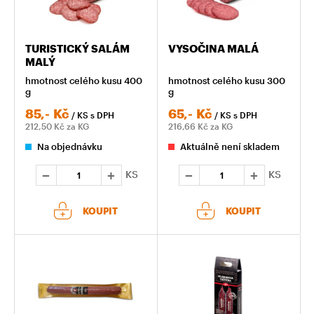
TURISTICKÝ SALÁM
VYSOČINA MALÁ
MALÝ
hmotnost celého kusu 400
hmotnost celého kusu 300
g
g
85,-
Kč
65,-
Kč
/ KS
s DPH
/ KS
s DPH
212,50
Kč za KG
216,66
Kč za KG
Na objednávku
Aktuálně není skladem
KS
KS
KOUPIT
KOUPIT