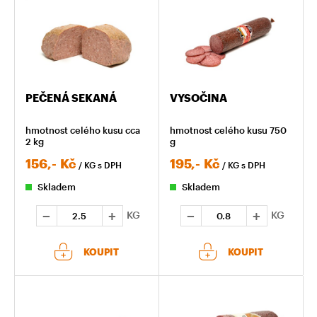
PEČENÁ SEKANÁ
VYSOČINA
hmotnost celého kusu cca
hmotnost celého kusu 750
2 kg
g
156,-
Kč
195,-
Kč
/ KG
s DPH
/ KG
s DPH
Skladem
Skladem
KG
KG
KOUPIT
KOUPIT