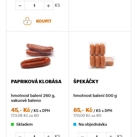
KS
KOUPIT
PAPRIKOVÁ KLOBÁSA
ŠPEKÁČKY
hmotnost balení 260 g,
hmotnost balení 500 g
vakuově baleno
45,-
Kč
85,-
Kč
/ KS
s DPH
/ KS
s DPH
173,08
Kč za KG
170,00
Kč za KG
Skladem
Na objednávku
KS
KS