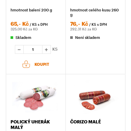
hmotnost balení 200 g
hmotnost celého kusu 260
g
65,-
Kč
76,-
Kč
/ KS
s DPH
/ KS
s DPH
325,00
Kč za KG
292,31
Kč za KG
Skladem
Není skladem
KS
KOUPIT
POLICKÝ UHERÁK
ČORIZO MALÉ
MALÝ