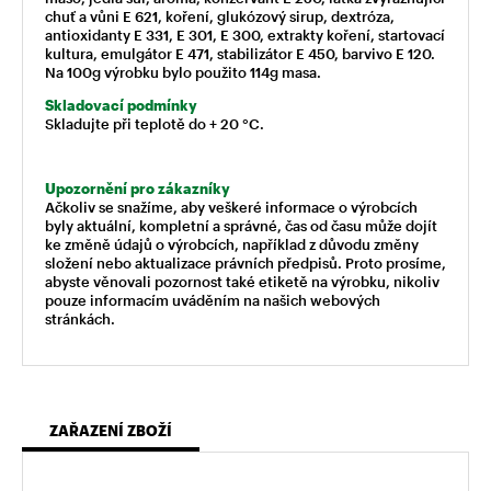
chuť a vůni E 621, koření, glukózový sirup, dextróza,
antioxidanty E 331, E 301, E 300, extrakty koření, startovací
kultura, emulgátor E 471, stabilizátor E 450, barvivo E 120.
Na 100g výrobku bylo použito 114g masa.
Skladovací podmínky
Skladujte při teplotě do + 20 °C.
Upozornění pro zákazníky
Ačkoliv se snažíme, aby veškeré informace o výrobcích
byly aktuální, kompletní a správné, čas od času může dojít
ke změně údajů o výrobcích, například z důvodu změny
složení nebo aktualizace právních předpisů. Proto prosíme,
abyste věnovali pozornost také etiketě na výrobku, nikoliv
pouze informacím uváděním na našich webových
stránkách.
ZAŘAZENÍ ZBOŽÍ