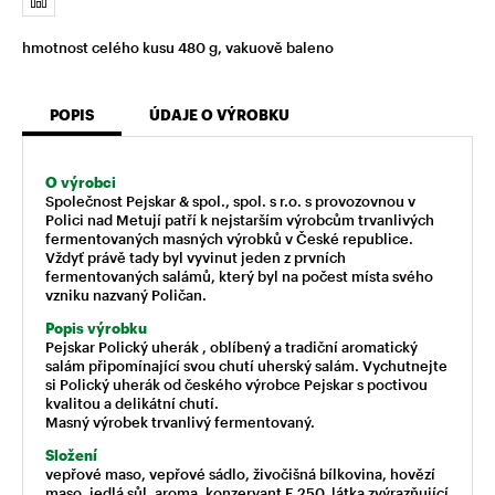
hmotnost celého kusu 480 g, vakuově baleno
POPIS
ÚDAJE O VÝROBKU
O výrobci
Společnost Pejskar & spol., spol. s r.o. s provozovnou v
Polici nad Metují patří k nejstarším výrobcům trvanlivých
fermentovaných masných výrobků v České republice.
Vždyť právě tady byl vyvinut jeden z prvních
fermentovaných salámů, který byl na počest místa svého
vzniku nazvaný Poličan.
Popis výrobku
Pejskar Polický uherák , oblíbený a tradiční aromatický
salám připomínající svou chutí uherský salám. Vychutnejte
si Polický uherák od českého výrobce Pejskar s poctivou
kvalitou a delikátní chutí.
Masný výrobek trvanlivý fermentovaný.
Složení
vepřové maso, vepřové sádlo, živočišná bílkovina, hovězí
maso, jedlá sůl, aroma, konzervant E 250, látka zvýrazňující