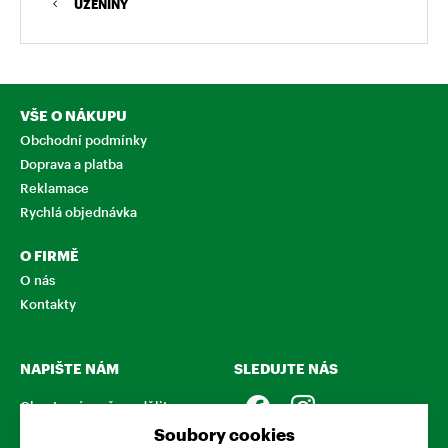
UZENINY
VŠE O NÁKUPU
Obchodní podmínky
Doprava a platba
Reklamace
Rychlá objednávka
O FIRMĚ
O nás
Kontakty
NAPIŠTE NÁM
SLEDUJTE NÁS
Chcete nám něco sdělit o
našich produktech nebo e-
Soubory cookies
shopu? Neváhejte napsat.