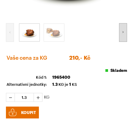
Vaše cena za KG
210,-
Kč
Skladem
Kód 1:
1965400
Alternativní jednotky:
1.3
KG je
1
KS
KG
KOUPIT