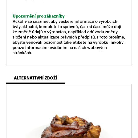
Upozornění pro zákazníky
Ačkoliv se snažíme, aby veškeré informace o výrobcích
byly aktuální, kompletní a správné, čas od času může dojít
ke změně údajů o výrobcích, například z důvodu změny
složení nebo aktualizace právních předpisů. Proto prosíme,
abyste věnovali pozornost také etiketě na výrobku, nikoliv
pouze informacím uváděním na našich webových
stránkách.
ALTERNATIVNÍ ZBOŽÍ