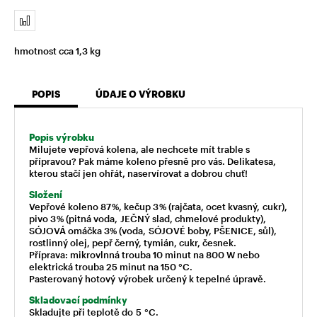
hmotnost cca 1,3 kg
POPIS
ÚDAJE O VÝROBKU
Popis výrobku
Milujete vepřová kolena, ale nechcete mít trable s
přípravou? Pak máme koleno přesně pro vás. Delikatesa,
kterou stačí jen ohřát, naservírovat a dobrou chuť!
Složení
Vepřové koleno 87 %, kečup 3 % (rajčata, ocet kvasný, cukr),
pivo 3 % (pitná voda, JEČNÝ slad, chmelové produkty),
SÓJOVÁ omáčka 3% (voda, SÓJOVÉ boby, PŠENICE, sůl),
rostlinný olej, pepř černý, tymián, cukr, česnek.
Příprava: mikrovlnná trouba 10 minut na 800 W nebo
elektrická trouba 25 minut na 150 °C.
Pasterovaný hotový výrobek určený k tepelné úpravě.
Skladovací podmínky
Skladujte při teplotě do 5 °C.