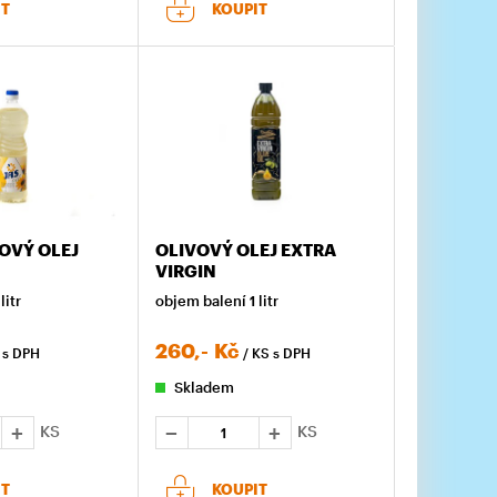
IT
KOUPIT
OVÝ OLEJ
OLIVOVÝ OLEJ EXTRA
VIRGIN
litr
objem balení 1 litr
260,-
Kč
S
s DPH
/ KS
s DPH
Skladem
KS
KS
IT
KOUPIT