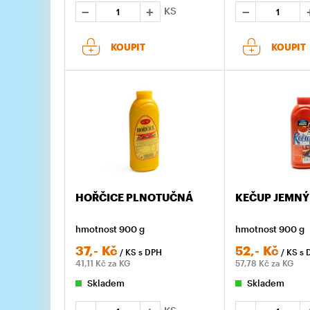
KS
KOUPIT
KOUPIT
HOŘČICE PLNOTUČNÁ
KEČUP JEMNÝ
hmotnost 900 g
hmotnost 900 g
37,-
Kč
52,-
Kč
/ KS
s DPH
/ KS
s 
41,11
Kč za KG
57,78
Kč za KG
Skladem
Skladem