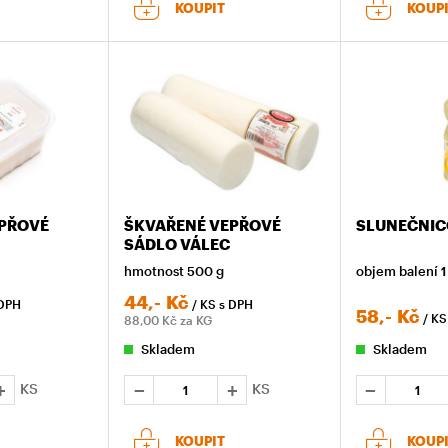
KOUPIT
KOUP
EPŘOVÉ
ŠKVAŘENÉ VEPŘOVÉ
SLUNEČNIC
SÁDLO VÁLEC
hmotnost 500 g
objem balení 1 
44,-
Kč
 DPH
/ KS
s DPH
58,-
Kč
/ K
88,00
Kč za KG
Skladem
Skladem
KS
KS
KOUPIT
KOUP