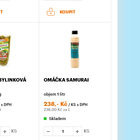
IT
KOUPIT
BYLINKOVÁ
OMÁČKA SAMURAI
g
objem 1 litr
238,-
Kč
S
s DPH
/ KS
s DPH
G
238,00
Kč za L
Skladem
KS
KS