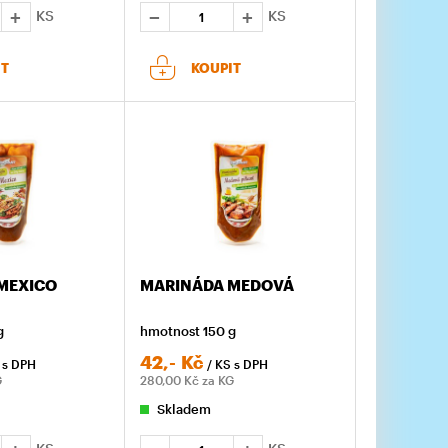
KS
KS
IT
KOUPIT
MEXICO
MARINÁDA MEDOVÁ
g
hmotnost 150 g
42,-
Kč
S
s DPH
/ KS
s DPH
G
280,00
Kč za KG
Skladem