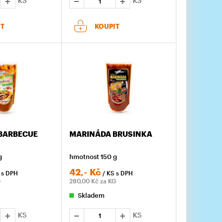
KS
KS
IT
KOUPIT
BARBECUE
MARINÁDA BRUSINKA
g
hmotnost 150 g
42,-
Kč
S
s DPH
/ KS
s DPH
G
280,00
Kč za KG
Skladem
KS
KS