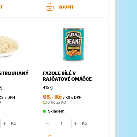
IT
KOUPIT
 STROUHANÝ
FAZOLE BÍLÉ V
RAJČATOVÉ OMÁČCE
 g
415 g
65,-
Kč
KS
s DPH
/ KS
s DPH
G
0,16
Kč za KG
Skladem
KS
KS