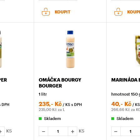
KOUPIT
KOUP
PER
OMÁČKA BOURGY
MARINÁDA 
BOURGER
1 litr
hmotnost 150 
235,-
Kč
40,-
Kč
s DPH
/ KS
s DPH
/ K
235,00
Kč za L
266,66
Kč za K
Skladem
Skladem
KS
KS