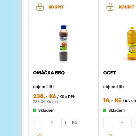
KOUPIT
KOUPIT
OMÁČKA BBQ
OCET
objem 1 litr
objem 1 litr
238,-
Kč
/ KS
s DPH
16,-
Kč
/ KS
s 
238,00
Kč za L
Skladem
Skladem
KS