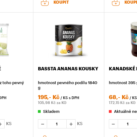
KOUPIT
KOUP
É
BASSTA ANANAS KOUSKY
KANADSKÉ 
z toho pevný
hmotnost pevného podílu 1840
hmotnost 395 
g
195,-
Kč
68,-
Kč
 DPH
/ KS
s DPH
/ K
105,98
Kč za KG
172,15
Kč za KG
Skladem
Aktuálně ne
KS
KS