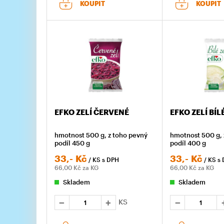
KOUPIT
KOUPIT
EFKO ZELÍ ČERVENÉ
EFKO ZELÍ BÍL
hmotnost 500 g, z toho pevný
hmotnost 500 g, 
podíl 450 g
podíl 400 g
33,-
Kč
33,-
Kč
/ KS
s DPH
/ KS
s
66,00
Kč za KG
66,00
Kč za KG
Skladem
Skladem
KS