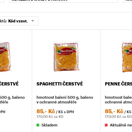
ktů:
Kód vzest.
 ČERSTVÉ
SPAGHETTI ČERSTVÉ
PENNE ČER
500 g, baleno
hmotnost balení 500 g, baleno
hmotnost bale
sféře
v ochranné atmosféře
ochranné atmo
85,-
Kč
85,-
Kč
DPH
/ KS
s DPH
/ K
170,00
Kč za KG
170,00
Kč za KG
Skladem
Aktuálně ne