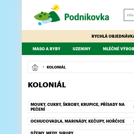
RYCHLÁ OBJEDNÁVK
MASO A RYBY
UZENINY
MLÉČNÉ VÝROB
VEPŘOVÉ
HOVĚZÍ
PÁRKY, KLOBÁSY, ŠPEKÁČKY
TELECÍ
MAJONÉZY, DRE
KUŘECÍ, KRŮTÍ
KOLONIÁL
KOLONIÁL
MOUKY, CUKRY, ŠKROBY, KRUPICE, PŘÍSADY NA
PEČENÍ
OCHUCOVADLA, MARINÁDY, KEČUPY, HOŘČICE
DŽEMY, MEDY, SIRUPY