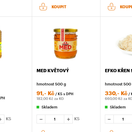
KOUPIT
KOUP
MED KVĚTOVÝ
EFKO KŘEN
hmotnost 500 g
hmotnost 500
91,-
Kč
330,-
Kč
/ KS
s DPH
/ 
DPH
182,00
Kč za KG
660,00
Kč za K
Skladem
Skladem
KS
KS