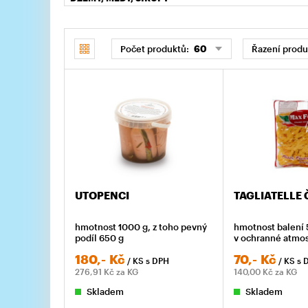
Počet produktů:
60
Řazení produ
UTOPENCI
TAGLIATELLE
hmotnost 1000 g, z toho pevný
hmotnost balení 
podíl 650 g
v ochranné atmo
180,-
Kč
70,-
Kč
/ KS
s DPH
/ KS
s 
276,91
Kč za KG
140,00
Kč za KG
Skladem
Skladem