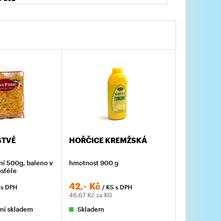
STVÉ
HOŘČICE KREMŽSKÁ
ní 500g, baleno v
hmotnost 900 g
sféře
42,-
Kč
S
s DPH
/ KS
s DPH
46,67
Kč za KG
ní skladem
Skladem