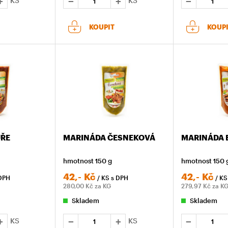
KS
KS
KOUPIT
KOUP
UŘE
MARINÁDA ČESNEKOVÁ
MARINÁDA 
hmotnost 150 g
hmotnost 150 
42,-
Kč
42,-
Kč
DPH
/ KS
s DPH
/ K
280,00
Kč za KG
279,97
Kč za K
Skladem
Skladem
KS
KS