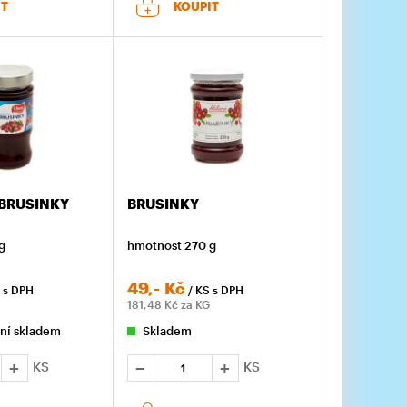
IT
KOUPIT
BRUSINKY
BRUSINKY
g
hmotnost 270 g
49,-
Kč
S
s DPH
/ KS
s DPH
181,48
Kč za KG
ní skladem
Skladem
KS
KS