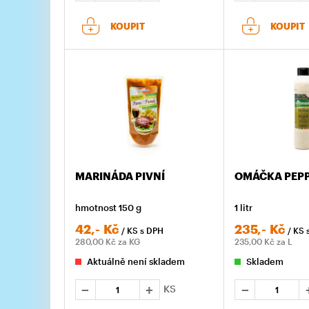
KOUPIT
KOUPIT
MARINÁDA PIVNÍ
OMÁČKA PEP
hmotnost 150 g
1 litr
42,-
Kč
235,-
Kč
/ KS
s DPH
/ KS
280,00
Kč za KG
235,00
Kč za L
Aktuálně není skladem
Skladem
KS