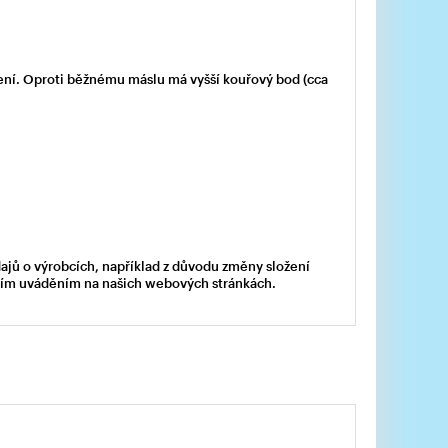
žení. Oproti běžnému máslu má vyšší kouřový bod (cca
dajů o výrobcích, například z důvodu změny složení
acím uváděním na našich webových stránkách.