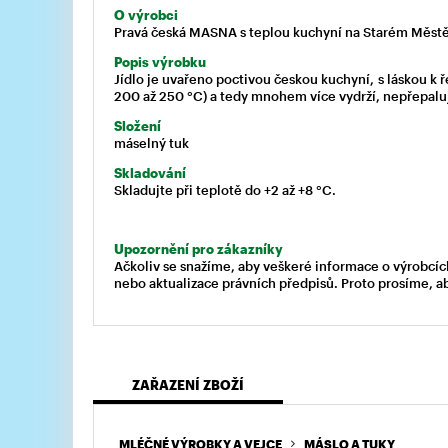
O výrobci
Pravá česká MASNA s teplou kuchyní na Starém Městě 
Popis výrobku
Jídlo je uvařeno poctivou českou kuchyní, s láskou k
200 až 250 °C) a tedy mnohem více vydrží, nepřepaluj
Složení
máselný tuk
Skladování
Skladujte při teplotě do +2 až +8 °C.
Upozornění pro zákazníky
Ačkoliv se snažíme, aby veškeré informace o výrobcíc
nebo aktualizace právních předpisů. Proto prosíme, a
ZAŘAZENÍ ZBOŽÍ
MLÉČNÉ VÝROBKY A VEJCE
MÁSLO A TUKY