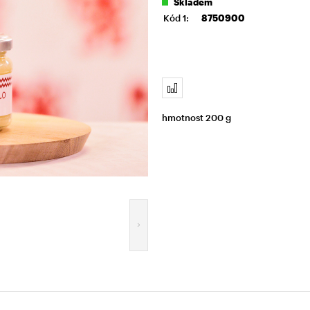
Skladem
Kód 1:
8750900
hmotnost 200 g