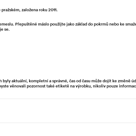
pražském, založena roku 2011.
 řemeslu. Přepuštěné máslo použijte jako základ do pokrmů nebo ke sma
e se.
h byly aktuální, kompletní a správné, čas od času může dojít ke změně ú
byste věnovali pozornost také etiketě na výrobku, nikoliv pouze inform