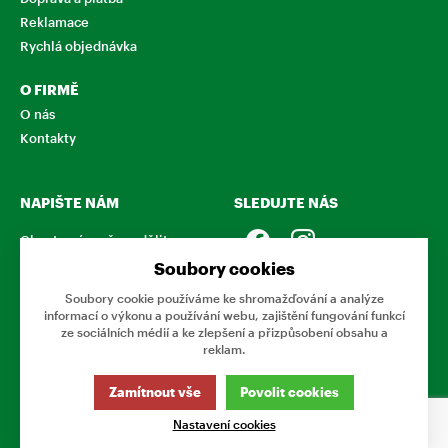
Reklamace
Rychlá objednávka
O FIRMĚ
O nás
Kontakty
NAPIŠTE NÁM
SLEDUJTE NÁS
Chcete nám něco sdělit o
našich produktech nebo e-
Soubory cookies
shopu? Neváhejte napsat.
Soubory cookie používáme ke shromažďování a analýze
informací o výkonu a používání webu, zajištění fungování funkcí
CHCI NAPSAT ZPRÁVU
ze sociálních médií a ke zlepšení a přizpůsobení obsahu a
reklam.
Tato stránka používá soubory cookies. Klikněte pro více
Zamítnout vše
Povolit cookies
informací.
© 2026 Eshop Podnikovka
Nastavení cookies
www.podnikovka.cz