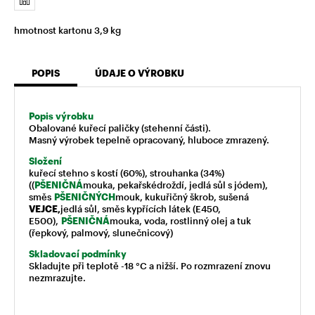
hmotnost kartonu 3,9 kg
POPIS
ÚDAJE O VÝROBKU
Popis výrobku
Obalované kuřecí paličky (stehenní části).
Masný výrobek tepelně opracovaný, hluboce zmrazený.
Složení
kuřecí stehno s kostí (60%), strouhanka (34%)
((
PŠENIČNÁ
mouka
, pekařské
droždí, jedlá sůl s jódem),
směs
PŠENIČNÝCH
mouk, kukuřičný škrob, sušená
VEJCE,
jedlá sůl, směs kypřících látek (E450,
E500),
PŠENIČNÁ
mouka, voda, rostlinný olej a tuk
(řepkový, palmový, slunečnicový)
Skladovací podmínky
Skladujte při teplotě -18 °C a nižší. Po rozmrazení znovu
nezmrazujte.