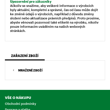
Upozornění pro zákazníky
Ačkoliv se snažíme, aby veškeré informace o výrobcích
byly aktuální, kompletní a správné, čas od času může dojít
ke změně údajů o výrobcích, například z důvodu změny
složení nebo aktualizace právních předpisů. Proto prosíme,
abyste věnovali pozornost také etiketě na výrobku, nikoliv
pouze informacím uváděním na našich webových
stránkách.
ZAŘAZENÍ ZBOŽÍ
MRAŽENÉ ZBOŽÍ
VŠE O NÁKUPU
Obchodní podmínky
Doprava a platba