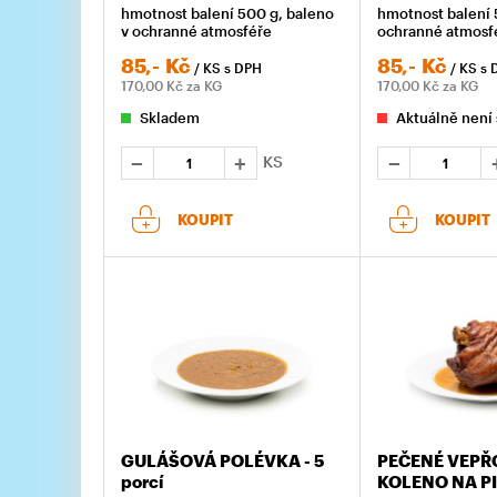
hmotnost balení 500 g, baleno
hmotnost balení 
v ochranné atmosféře
ochranné atmosf
85,-
Kč
85,-
Kč
/ KS
s DPH
/ KS
s 
170,00
Kč za KG
170,00
Kč za KG
Skladem
Aktuálně není
KS
KOUPIT
KOUPIT
GULÁŠOVÁ POLÉVKA - 5
PEČENÉ VEPŘ
porcí
KOLENO NA P