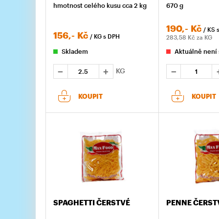
hmotnost celého kusu cca 2 kg
670 g
190,-
Kč
/ KS
156,-
Kč
/ KG
s DPH
283,58
Kč za KG
Skladem
Aktuálně není
KG
KOUPIT
KOUPIT
SPAGHETTI ČERSTVÉ
PENNE ČERST