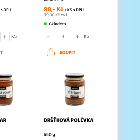
99,-
Kč
S
s DPH
/ KS
s DPH
99,00
Kč za L
Skladem
KS
KS
IT
KOUPIT
VAR
DRŠŤKOVÁ POLÉVKA
550 g