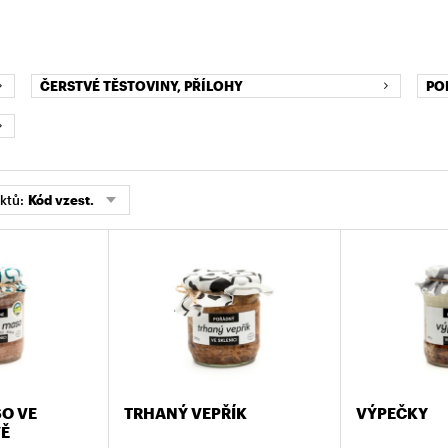
ČERSTVÉ TĚSTOVINY, PŘÍLOHY
PO
ktů:
Kód vzest.
O VE
TRHANÝ VEPŘÍK
VÝPEČKY
VĚ