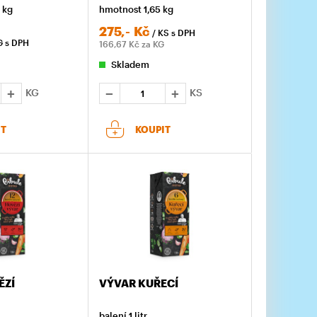
 kg
hmotnost 1,65 kg
275,-
Kč
/ KS
s DPH
G
s DPH
166,67
Kč za KG
Skladem
KG
KS
IT
KOUPIT
ĚZÍ
VÝVAR KUŘECÍ
balení 1 litr