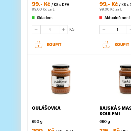
99,-
Kč
99,-
Kč
/ KS
s DPH
/ KS
s 
99,00
Kč za L
99,00
Kč za L
Skladem
Aktuálně není
KS
KOUPIT
KOUPIT
GULÁŠOVKA
RAJSKÁ S MA
KOULEMI
650 g
680 g
200,-
Kč
215,-
Kč