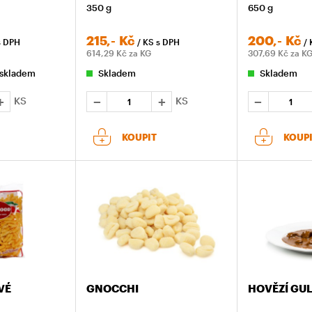
350 g
650 g
215,-
Kč
200,-
Kč
s DPH
/ KS
s DPH
/ 
614,29
Kč za KG
307,69
Kč za K
 skladem
Skladem
Skladem
KS
KS
KOUPIT
KOUP
VÉ
GNOCCHI
HOVĚZÍ GULÁ