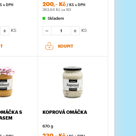
200,-
Kč
KS
s DPH
/ KS
s DPH
363,64
Kč za KG
Skladem
KS
KS
IT
KOUPIT
OMÁČKA S
KOPROVÁ OMÁČKA
ASEM
670 g
230,-
Kč