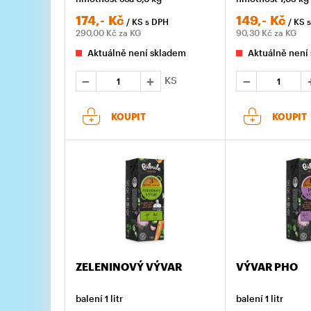
174,-
Kč
149,-
Kč
/ KS
s DPH
/ KS
290,00
Kč za KG
90,30
Kč za KG
Aktuálně není skladem
Aktuálně není
KS
KOUPIT
KOUPIT
ZELENINOVÝ VÝVAR
VÝVAR PHO
balení 1 litr
balení 1 litr