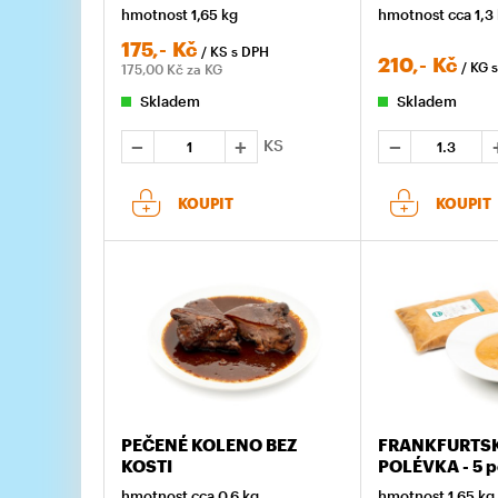
hmotnost 1,65 kg
hmotnost cca 1,3
175,-
Kč
/ KS
s DPH
210,-
Kč
/ KG
175,00
Kč za KG
Skladem
Skladem
KS
KOUPIT
KOUPIT
PEČENÉ KOLENO BEZ
FRANKFURTS
KOSTI
POLÉVKA - 5 p
hmotnost cca 0,6 kg
hmotnost 1,65 kg