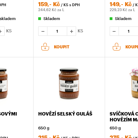
159,-
Kč
149,-
Kč
DPH
/ KS
s DPH
/ 
244,62
Kč za L
229,23
Kč za L
 skladem
Skladem
Skladem
KS
KS
KOUPIT
KOUP
SOVÝMI
HOVĚZÍ SELSKÝ GULÁŠ
SVÍČKOVÁ 
HOVĚZÍM M
650 g
650 g
215,-
Kč
275,-
Kč