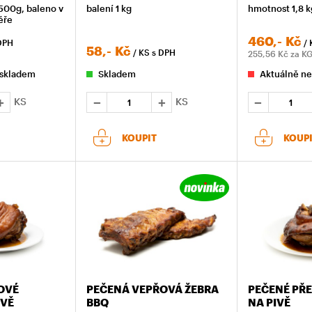
500g, baleno v
balení 1 kg
hmotnost 1,8 k
éře
460,-
Kč
DPH
/ 
58,-
Kč
/ KS
s DPH
255,56
Kč za K
 skladem
Skladem
Aktuálně ne
KS
KS
KOUPIT
KOUP
OVÉ
PEČENÁ VEPŘOVÁ ŽEBRA
PEČENÉ PŘ
IVĚ
BBQ
NA PIVĚ