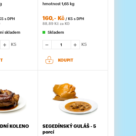
g
hmotnost 1,65 kg
160,-
Kč
KS
s DPH
/ KS
s DPH
G
88,89
Kč za KG
ní skladem
Skladem
KS
KS
IT
KOUPIT
EDNÍ KOLENO
SEGEDÍNSKÝ GULÁŠ - 5
porcí