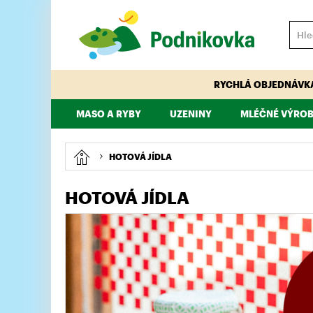
RYCHLÁ OBJEDNÁVK
MASO A RYBY
UZENINY
MLÉČNÉ VÝROB
VEPŘOVÉ
HOVĚZÍ
PÁRKY, KLOBÁSY, ŠPEKÁČKY
TELECÍ
MAJONÉZY, DRE
KUŘECÍ, KRŮTÍ
HOTOVÁ JÍDLA
HOTOVÁ JÍDLA