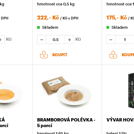
 kg
hmotnost cca 0,5 kg
hmotnost cca 1
222,-
Kč
175,-
Kč
s DPH
/ KG
s DPH
/ K
Skladem
Skladem
KG
KG
KOUPIT
KOUP
KÁ
BRAMBOROVÁ POLÉVKA -
VÝVAR HOV
orcí
5 porcí
hmotnost 1,65 kg
balení 1 litr