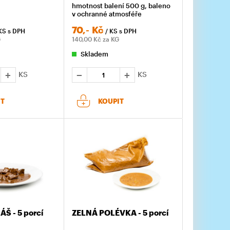
hmotnost balení 500 g, baleno
v ochranné atmosféře
70,-
Kč
KS
s DPH
/ KS
s DPH
G
140,00
Kč za KG
Skladem
KS
KS
IT
KOUPIT
Š - 5 porcí
ZELNÁ POLÉVKA - 5 porcí