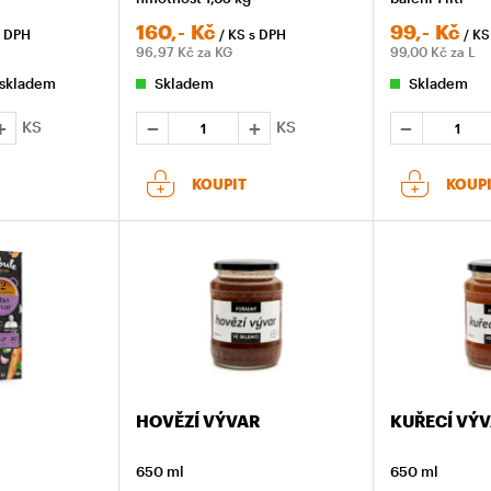
160,-
Kč
99,-
Kč
s DPH
/ KS
s DPH
/ K
96,97
Kč za KG
99,00
Kč za L
 skladem
Skladem
Skladem
KS
KS
KOUPIT
KOUP
HOVĚZÍ VÝVAR
KUŘECÍ VÝ
650 ml
650 ml