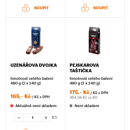
KOUPIT
KOUPIT
UZENÁŘOVA DVOJKA
PEJSKAROVA
TAŠTIČKA
hmotnost celého balení
hmotnost celého balení
480 g (2 x 240 g)
480 g (2 x 240 g)
175,-
Kč
/ KS
s DPH
165,-
Kč
/ KS
s DPH
364,58
Kč za KG
Aktuálně není skladem
Není skladem
KS