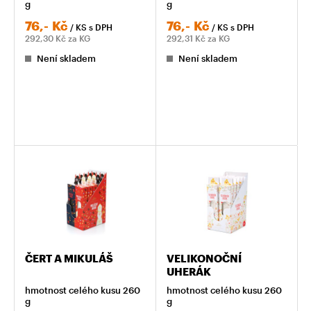
g
g
76,-
Kč
76,-
Kč
/ KS
s DPH
/ KS
s DPH
292,30
Kč za KG
292,31
Kč za KG
Není skladem
Není skladem
ČERT A MIKULÁŠ
VELIKONOČNÍ
UHERÁK
hmotnost celého kusu 260
hmotnost celého kusu 260
g
g