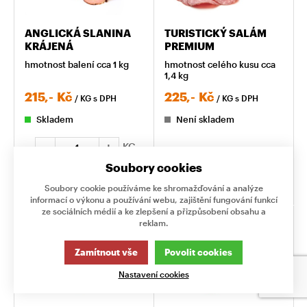
ANGLICKÁ SLANINA
TURISTICKÝ SALÁM
KRÁJENÁ
PREMIUM
hmotnost balení cca 1 kg
hmotnost celého kusu cca
1,4 kg
215,-
Kč
225,-
Kč
/ KG
s DPH
/ KG
s DPH
Skladem
Není skladem
KG
Soubory cookies
KOUPIT
Soubory cookie používáme ke shromažďování a analýze
informací o výkonu a používání webu, zajištění fungování funkcí
ze sociálních médií a ke zlepšení a přizpůsobení obsahu a
reklam.
Zamítnout vše
Povolit cookies
Nastavení cookies