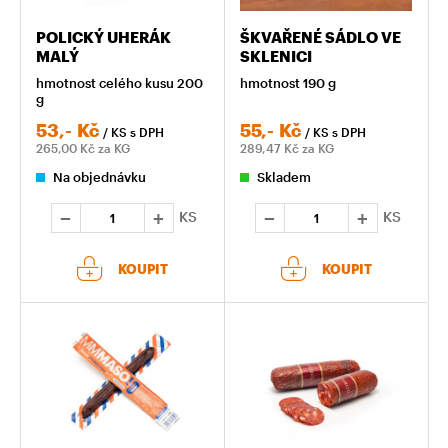
POLICKÝ UHERÁK
ŠKVAŘENÉ SÁDLO VE
MALÝ
SKLENICI
hmotnost celého kusu 200
hmotnost 190 g
g
53,-
Kč
55,-
Kč
/ KS
s DPH
/ KS
s DPH
265,00
Kč za KG
289,47
Kč za KG
Na objednávku
Skladem
KS
KS
KOUPIT
KOUPIT