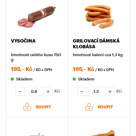
VYSOČINA
GRILOVACÍ DÁMSKÁ
KLOBÁSA
hmotnost celého kusu 750
hmotnost balení cca 1,3 kg
g
195,-
Kč
195,-
Kč
/ KG
s DPH
/ KG
s DPH
Skladem
Skladem
KG
KG
KOUPIT
KOUPIT