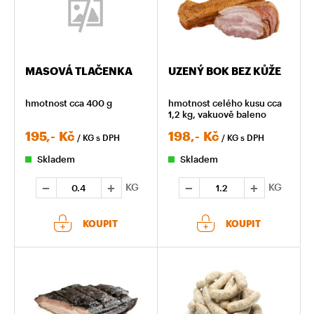
MASOVÁ TLAČENKA
UZENÝ BOK BEZ KŮŽE
hmotnost cca 400 g
hmotnost celého kusu cca
1,2 kg, vakuově baleno
195,-
Kč
198,-
Kč
/ KG
s DPH
/ KG
s DPH
Skladem
Skladem
KG
KG
KOUPIT
KOUPIT