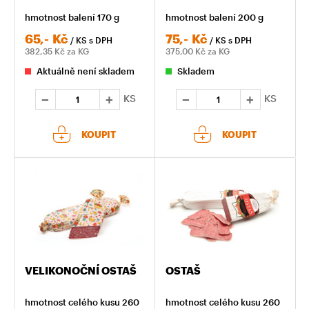
hmotnost balení 170 g
hmotnost balení 200 g
65,-
Kč
75,-
Kč
/ KS
s DPH
/ KS
s DPH
382,35
Kč za KG
375,00
Kč za KG
Aktuálně není skladem
Skladem
KS
KS
KOUPIT
KOUPIT
VELIKONOČNÍ OSTAŠ
OSTAŠ
hmotnost celého kusu 260
hmotnost celého kusu 260