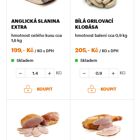
ANGLICKÁ SLANINA
BÍLÁ GRILOVACÍ
EXTRA
KLOBÁSA
hmotnost celého kusu cca
hmotnost balení cca 0,9 kg
1,6 kg
199,-
Kč
205,-
Kč
/ KG
s DPH
/ KG
s DPH
Skladem
Skladem
KG
KG
KOUPIT
KOUPIT