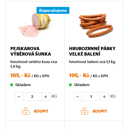
Doporučujeme
PEJSKAROVA
HRUBOZRNNÉ PÁRKY
VÝBĚROVÁ ŠUNKA
VELKÉ BALENÍ
hmotnost celého kusu cca
hmotnost balení cca 1,1 kg
1,9 kg
185,-
Kč
195,-
Kč
/ KG
s DPH
/ KG
s DPH
Skladem
Skladem
KG
KG
KOUPIT
KOUPIT