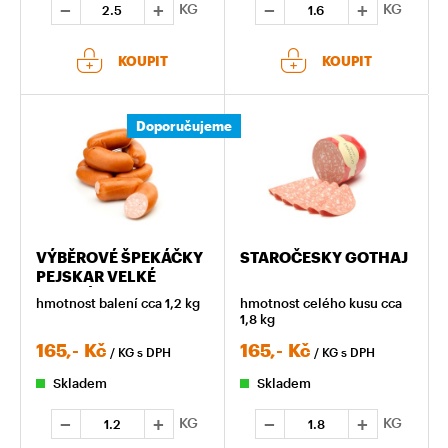
KG
KG
KOUPIT
KOUPIT
Doporučujeme
VÝBĚROVÉ ŠPEKÁČKY
STAROČESKY GOTHAJ
PEJSKAR VELKÉ
BALENÍ
hmotnost balení cca 1,2 kg
hmotnost celého kusu cca
1,8 kg
165,-
Kč
165,-
Kč
/ KG
s DPH
/ KG
s DPH
Skladem
Skladem
KG
KG