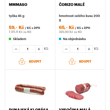
MMMASO
ČORIZO MALÉ
tyčka 45 g
hmotnost celého kusu 200
g
59,-
Kč
65,-
Kč
/ KS
s DPH
/ KS
s DPH
1 311,11
Kč za KG
325,00
Kč za KG
Skladem
Na objednávku
KS
KS
KOUPIT
KOUPIT
DUNAJSKÁ KLOBÁSA
VYSOČINA MALÁ