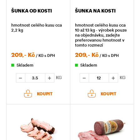
ŠUNKA OD KOSTI
ŠUNKA NA KOSTI
hmotnost celého kusu cca
hmotnost celého kusu cca
2,2 kg
10 až 13 kg - výrobek pouze
na objednávku, zadejte
preferovanou hmotnost v
tomto rozmezí
209,-
Kč
209,-
Kč
/ KG
s DPH
/ KG
s DPH
Skladem
Skladem
KG
KG
KOUPIT
KOUPIT