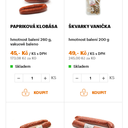
PAPRIKOVÁ KLOBÁSA
ŠKVARKY VANIČKA
hmotnost balení 260 g,
hmotnost balení 200 g
vakuově baleno
45,-
Kč
49,-
Kč
/ KS
s DPH
/ KS
s DPH
173,08
Kč za KG
245,00
Kč za KG
Skladem
Skladem
KS
KS
KOUPIT
KOUPIT