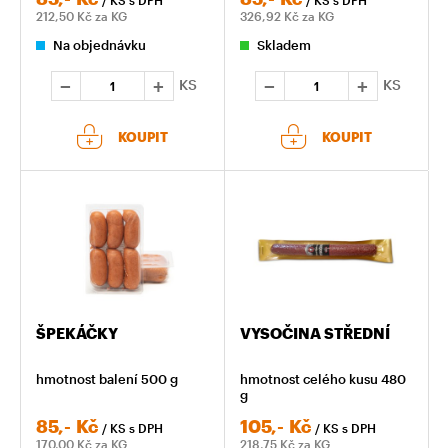
212,50
Kč za KG
326,92
Kč za KG
Na objednávku
Skladem
KS
KS
KOUPIT
KOUPIT
ŠPEKÁČKY
VYSOČINA STŘEDNÍ
hmotnost balení 500 g
hmotnost celého kusu 480
g
85,-
Kč
105,-
Kč
/ KS
s DPH
/ KS
s DPH
170,00
Kč za KG
218,75
Kč za KG