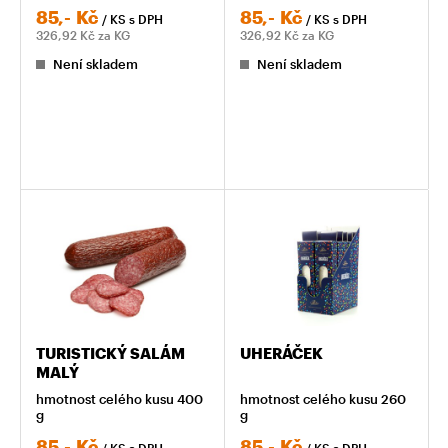
85,-
Kč
85,-
Kč
/ KS
s DPH
/ KS
s DPH
326,92
Kč za KG
326,92
Kč za KG
Není skladem
Není skladem
TURISTICKÝ SALÁM
UHERÁČEK
MALÝ
hmotnost celého kusu 400
hmotnost celého kusu 260
g
g
85,-
Kč
85,-
Kč
/ KS
s DPH
/ KS
s DPH