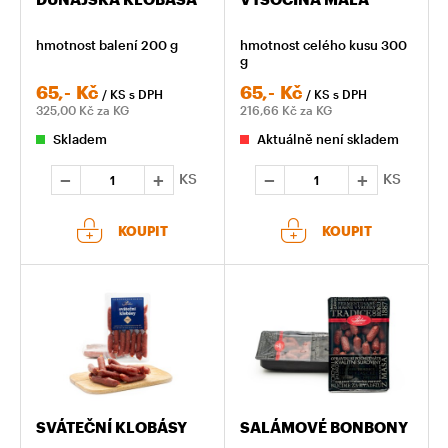
hmotnost balení 200 g
hmotnost celého kusu 300
g
65,-
Kč
65,-
Kč
/ KS
s DPH
/ KS
s DPH
325,00
Kč za KG
216,66
Kč za KG
Skladem
Aktuálně není skladem
KS
KS
KOUPIT
KOUPIT
SVÁTEČNÍ KLOBÁSY
SALÁMOVÉ BONBONY