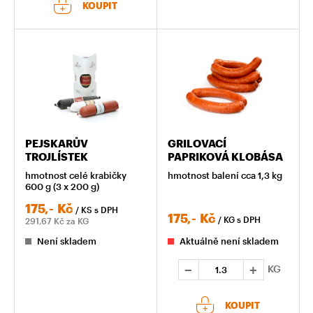
KOUPIT
PEJSKARŮV
GRILOVACÍ
TROJLÍSTEK
PAPRIKOVÁ KLOBÁSA
hmotnost celé krabičky
hmotnost balení cca 1,3 kg
600 g (3 x 200 g)
175,-
Kč
/ KS
s DPH
175,-
Kč
/ KG
s DPH
291,67
Kč za KG
Není skladem
Aktuálně není skladem
KG
KOUPIT