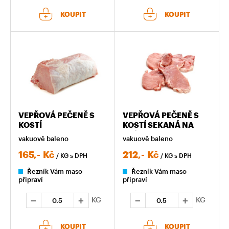
KOUPIT
KOUPIT
VEPŘOVÁ PEČENĚ S
VEPŘOVÁ PEČENĚ S
KOSTÍ
KOSTÍ SEKANÁ NA
PLÁTKY
vakuově baleno
vakuově baleno
165,-
Kč
212,-
Kč
/ KG
s DPH
/ KG
s DPH
Řezník Vám maso
Řezník Vám maso
připraví
připraví
KG
KG
KOUPIT
KOUPIT