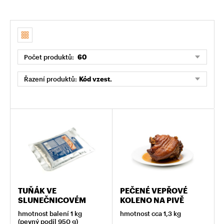
Počet produktů:
60
Řazení produktů:
Kód vzest.
TUŇÁK VE
PEČENÉ VEPŘOVÉ
SLUNEČNICOVÉM
KOLENO NA PIVĚ
OLEJI
hmotnost balení 1 kg
hmotnost cca 1,3 kg
(pevný podíl 950 g)