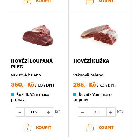
KOUPIT
KOUPIT
HOVĚZÍ LOUPANÁ
HOVĚZÍ KLIŽKA
PLEC
vakuově baleno
vakuově baleno
350,-
Kč
285,-
Kč
/ KG
s DPH
/ KG
s DPH
Řezník Vám maso
Řezník Vám maso
připraví
připraví
KG
KG
KOUPIT
KOUPIT