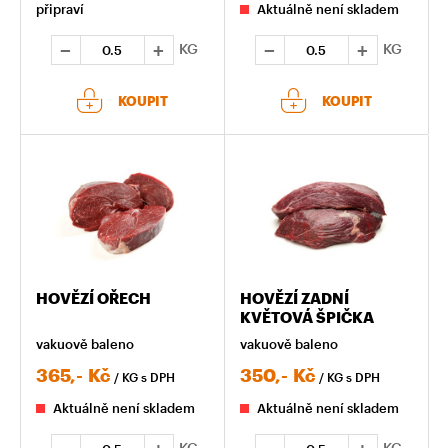
připraví
Aktuálně není skladem
KG
KG
KOUPIT
KOUPIT
HOVĚZÍ OŘECH
HOVĚZÍ ZADNÍ
KVĚTOVÁ ŠPIČKA
vakuově baleno
vakuově baleno
365,-
Kč
350,-
Kč
/ KG
s DPH
/ KG
s DPH
Aktuálně není skladem
Aktuálně není skladem
KG
KG