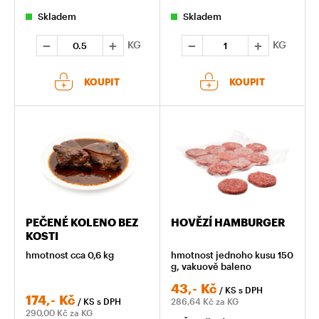
Skladem
Skladem
KG
KG
KOUPIT
KOUPIT
PEČENÉ KOLENO BEZ
HOVĚZÍ HAMBURGER
KOSTI
hmotnost cca 0,6 kg
hmotnost jednoho kusu 150
g, vakuově baleno
43,-
Kč
/ KS
s DPH
174,-
Kč
/ KS
s DPH
286,64
Kč za KG
290,00
Kč za KG