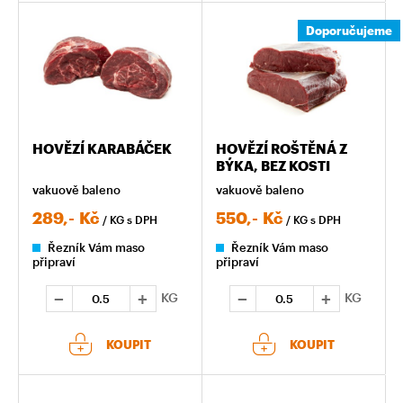
Doporučujeme
HOVĚZÍ KARABÁČEK
HOVĚZÍ ROŠTĚNÁ Z
BÝKA, BEZ KOSTI
vakuově baleno
vakuově baleno
289,-
Kč
550,-
Kč
/ KG
s DPH
/ KG
s DPH
Řezník Vám maso
Řezník Vám maso
připraví
připraví
KG
KG
KOUPIT
KOUPIT