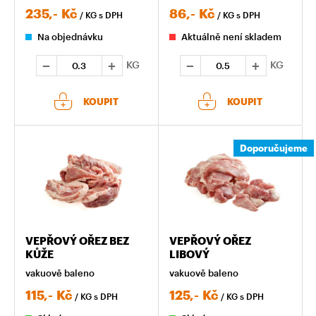
235,-
Kč
86,-
Kč
/ KG
s DPH
/ KG
s DPH
Na objednávku
Aktuálně není skladem
KG
KG
KOUPIT
KOUPIT
Doporučujeme
VEPŘOVÝ OŘEZ BEZ
VEPŘOVÝ OŘEZ
KŮŽE
LIBOVÝ
vakuově baleno
vakuově baleno
115,-
Kč
125,-
Kč
/ KG
s DPH
/ KG
s DPH