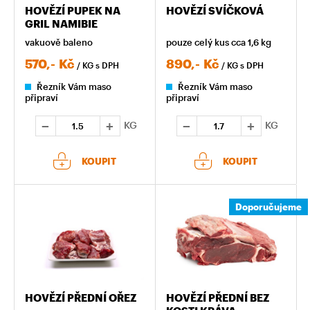
HOVĚZÍ PUPEK NA
HOVĚZÍ SVÍČKOVÁ
GRIL NAMIBIE
vakuově baleno
pouze celý kus cca 1,6 kg
570,-
Kč
890,-
Kč
/ KG
s DPH
/ KG
s DPH
Řezník Vám maso
Řezník Vám maso
připraví
připraví
KG
KG
KOUPIT
KOUPIT
Doporučujeme
HOVĚZÍ PŘEDNÍ OŘEZ
HOVĚZÍ PŘEDNÍ BEZ