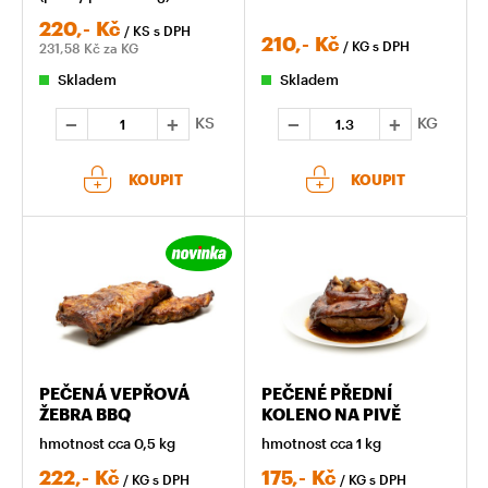
220,-
Kč
/ KS
s DPH
210,-
Kč
/ KG
s DPH
231,58
Kč za KG
Skladem
Skladem
KS
KG
KOUPIT
KOUPIT
PEČENÁ VEPŘOVÁ
PEČENÉ PŘEDNÍ
ŽEBRA BBQ
KOLENO NA PIVĚ
hmotnost cca 0,5 kg
hmotnost cca 1 kg
222,-
Kč
175,-
Kč
/ KG
s DPH
/ KG
s DPH