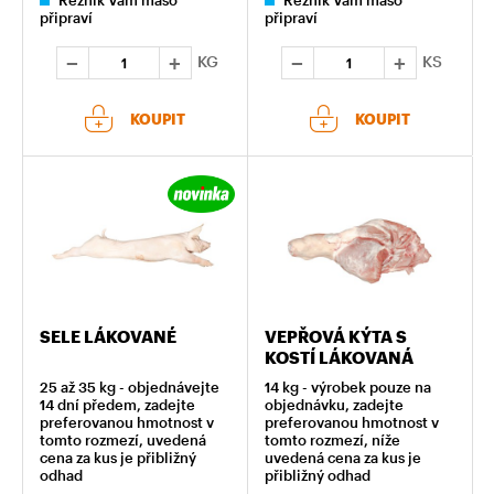
Řezník Vám maso
Řezník Vám maso
připraví
připraví
KG
KS
KOUPIT
KOUPIT
SELE LÁKOVANÉ
VEPŘOVÁ KÝTA S
KOSTÍ LÁKOVANÁ
25 až 35 kg - objednávejte
14 kg - výrobek pouze na
14 dní předem, zadejte
objednávku, zadejte
preferovanou hmotnost v
preferovanou hmotnost v
tomto rozmezí, uvedená
tomto rozmezí, níže
cena za kus je přibližný
uvedená cena za kus je
odhad
přibližný odhad