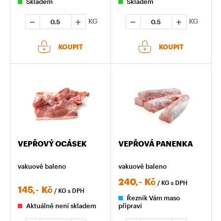
Skladem
Skladem
KG
KG
KOUPIT
KOUPIT
VEPŘOVÝ OCÁSEK
VEPŘOVÁ PANENKA
vakuově baleno
vakuově baleno
240,-
Kč
/ KG
s DPH
145,-
Kč
/ KG
s DPH
Řezník Vám maso
Aktuálně není skladem
připraví