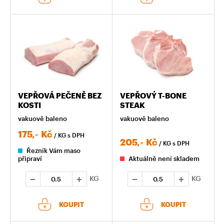
VEPŘOVÁ PEČENĚ BEZ
VEPŘOVÝ T-BONE
KOSTI
STEAK
vakuově baleno
vakuově baleno
175,-
Kč
/ KG
s DPH
205,-
Kč
/ KG
s DPH
Řezník Vám maso
připraví
Aktuálně není skladem
KG
KG
KOUPIT
KOUPIT