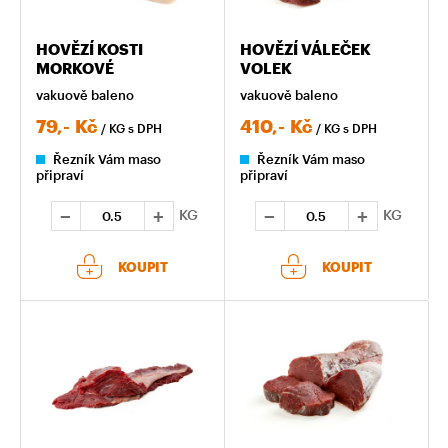
HOVĚZÍ KOSTI
HOVĚZÍ VÁLEČEK
MORKOVÉ
VOLEK
vakuově baleno
vakuově baleno
79,-
Kč
410,-
Kč
/ KG
s DPH
/ KG
s DPH
Řezník Vám maso
Řezník Vám maso
připraví
připraví
KG
KG
KOUPIT
KOUPIT