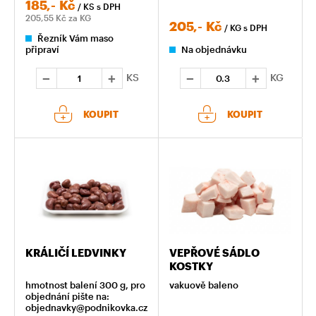
185,-
Kč
/ KS
s DPH
205,55
Kč za KG
205,-
Kč
/ KG
s DPH
Řezník Vám maso
připraví
Na objednávku
KS
KG
KOUPIT
KOUPIT
KRÁLIČÍ LEDVINKY
VEPŘOVÉ SÁDLO
KOSTKY
hmotnost balení 300 g, pro
vakuově baleno
objednání pište na:
objednavky@podnikovka.cz