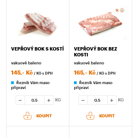
VEPŘOVÝ BOK S KOSTÍ
VEPŘOVÝ BOK BEZ
KOSTI
vakuově baleno
vakuově baleno
145,-
Kč
165,-
Kč
/ KG
s DPH
/ KG
s DPH
Řezník Vám maso
Řezník Vám maso
připraví
připraví
KG
KG
KOUPIT
KOUPIT