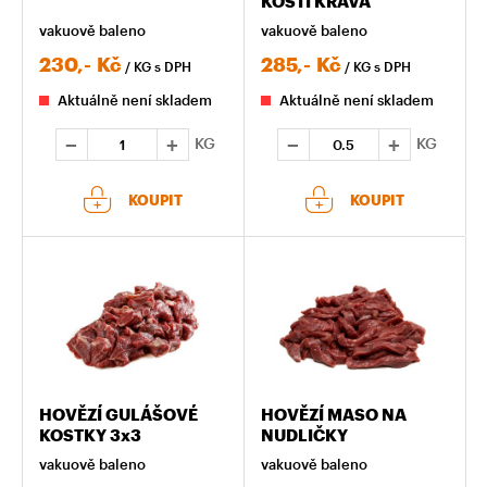
KOSTI KRÁVA
vakuově baleno
vakuově baleno
230,-
Kč
285,-
Kč
/ KG
s DPH
/ KG
s DPH
Aktuálně není skladem
Aktuálně není skladem
KG
KG
KOUPIT
KOUPIT
HOVĚZÍ GULÁŠOVÉ
HOVĚZÍ MASO NA
KOSTKY 3x3
NUDLIČKY
vakuově baleno
vakuově baleno