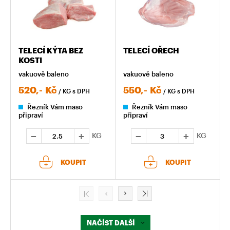
TELECÍ KÝTA BEZ
TELECÍ OŘECH
KOSTI
vakuově baleno
vakuově baleno
520,-
Kč
550,-
Kč
/ KG
s DPH
/ KG
s DPH
Řezník Vám maso
Řezník Vám maso
připraví
připraví
KG
KG
KOUPIT
KOUPIT
NAČÍST DALŠÍ