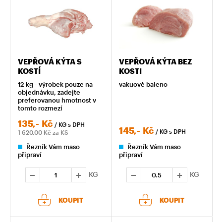
VEPŘOVÁ KÝTA S
VEPŘOVÁ KÝTA BEZ
KOSTÍ
KOSTI
12 kg - výrobek pouze na
vakuově baleno
objednávku, zadejte
preferovanou hmotnost v
tomto rozmezí
135,-
Kč
/ KG
s DPH
145,-
Kč
/ KG
s DPH
1 620,00
Kč za KS
Řezník Vám maso
Řezník Vám maso
připraví
připraví
KG
KG
KOUPIT
KOUPIT