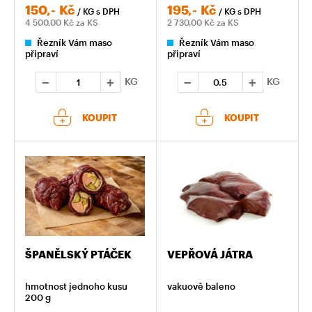
150,-
Kč
195,-
Kč
/ KG
s DPH
/ KG
s DPH
4 500,00
Kč za KS
2 730,00
Kč za KS
Řezník Vám maso
Řezník Vám maso
připraví
připraví
KG
KG
KOUPIT
KOUPIT
ŠPANĚLSKÝ PTÁČEK
VEPŘOVÁ JÁTRA
hmotnost jednoho kusu
vakuově baleno
200 g