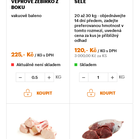
VEPŘOVÉ ŽEBÍRKO Z
SELE
BOKU
vakuově baleno
20 až 30 kg - objednávejte
14 dní předem, zadejte
preferovanou hmotnost v
tomto rozmezí, uvedená
cena za kus je přibližný
odhad
120,-
Kč
/ KG
s DPH
225,-
Kč
/ KG
s DPH
3 000,00
Kč za KS
Aktuálně není skladem
Skladem
KG
KG
KOUPIT
KOUPIT