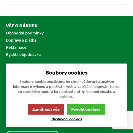
VŠE O NÁKUPU
Obchodní podmínky
Doprava a platba
Reklamace
Rychlá objednávka
O FIRMĚ
Soubory cookies
O nás
Kontakty
Soubory cookie používáme ke shromažďování a analýze
informací o výkonu a používání webu, zajištění fungování funkcí
ze sociálních médií a ke zlepšení a přizpůsobení obsahu a
reklam.
NAPIŠTE NÁM
SLEDUJTE NÁS
Zamítnout vše
Povolit cookies
Chcete nám něco sdělit o
našich produktech nebo e-
Nastavení cookies
shopu? Neváhejte napsat.