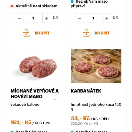
Řezník Vám maso
Aktuálně není skladem
připraví
KS
KS
KOUPIT
KOUPIT
MÍCHANÉ VEPŘOVÉ A
KARBANÁTEK
HOVĚZÍ MASO -
NAHRUBO NAMLETÉ A
vakuově baleno
hmotnost jednoho kusu 150
OSOLENÉ
g
33,-
Kč
/ KS
s DPH
152,-
Kč
/ KG
s DPH
220,00
Kč za KG