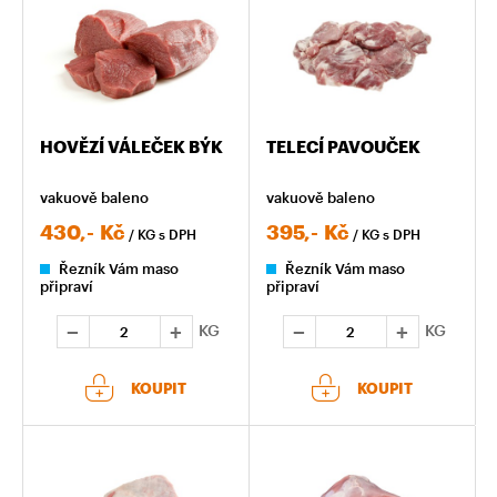
HOVĚZÍ VÁLEČEK BÝK
TELECÍ PAVOUČEK
vakuově baleno
vakuově baleno
430,-
Kč
395,-
Kč
/ KG
s DPH
/ KG
s DPH
Řezník Vám maso
Řezník Vám maso
připraví
připraví
KG
KG
KOUPIT
KOUPIT