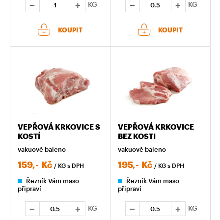
KG
KG
KOUPIT
KOUPIT
VEPŘOVÁ KRKOVICE S
VEPŘOVÁ KRKOVICE
KOSTÍ
BEZ KOSTI
vakuově baleno
vakuově baleno
159,-
Kč
195,-
Kč
/ KG
s DPH
/ KG
s DPH
Řezník Vám maso
Řezník Vám maso
připraví
připraví
KG
KG