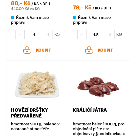
88,-
Kč
/ KS
s DPH
79,-
Kč
/ KG
s DPH
440,00
Kč za KG
Řezník Vám maso
Řezník Vám maso
připraví
připraví
KS
KG
KOUPIT
KOUPIT
HOVĚZÍ DRŠŤKY
KRÁLIČÍ JÁTRA
PŘEDVAŘENÉ
hmotnost 900 g, baleno v
hmotnost balení 300 g, pro
ochranné atmosféře
objednání pište na:
objednavky@podnikovka.cz