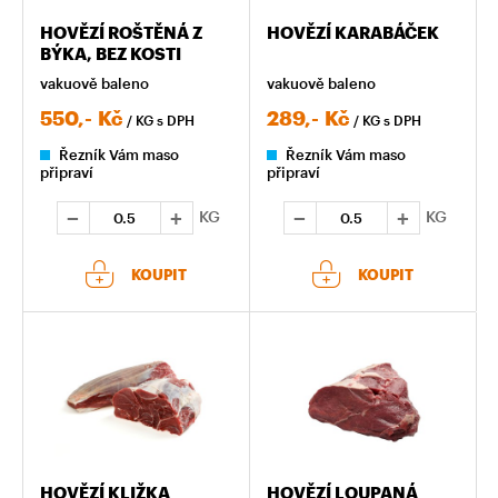
HOVĚZÍ ROŠTĚNÁ Z
HOVĚZÍ KARABÁČEK
BÝKA, BEZ KOSTI
vakuově baleno
vakuově baleno
550,-
Kč
289,-
Kč
/ KG
s DPH
/ KG
s DPH
Řezník Vám maso
Řezník Vám maso
připraví
připraví
KG
KG
KOUPIT
KOUPIT
HOVĚZÍ KLIŽKA
HOVĚZÍ LOUPANÁ