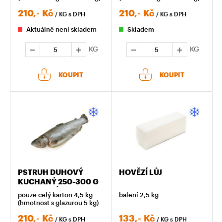
210,-
Kč
210,-
Kč
/ KG
s DPH
/ KG
s DPH
Aktuálně není skladem
Skladem
KG
KG
KOUPIT
KOUPIT
PSTRUH DUHOVÝ
HOVĚZÍ LŮJ
KUCHANÝ 250-300 G
ZMRAZENÝ
pouze celý karton 4,5 kg
balení 2,5 kg
(hmotnost s glazurou 5 kg)
210,-
Kč
133,-
Kč
/ KG
s DPH
/ KG
s DPH