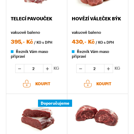
TELECÍ PAVOUČEK
HOVĚZÍ VÁLEČEK BÝK
vakuově baleno
vakuově baleno
395,-
Kč
430,-
Kč
/ KG
s DPH
/ KG
s DPH
Řezník Vám maso
Řezník Vám maso
připraví
připraví
KG
KG
KOUPIT
KOUPIT
Doporučujeme