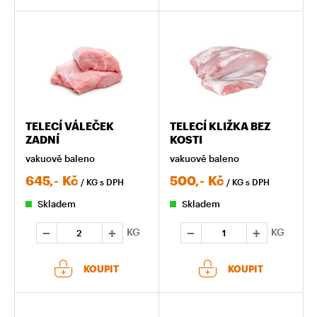
TELECÍ VÁLEČEK
TELECÍ KLIŽKA BEZ
ZADNÍ
KOSTI
vakuově baleno
vakuově baleno
645,-
Kč
500,-
Kč
/ KG
s DPH
/ KG
s DPH
Skladem
Skladem
KG
KG
KOUPIT
KOUPIT