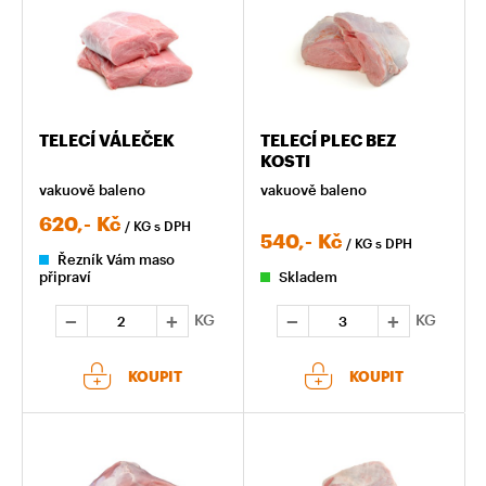
TELECÍ VÁLEČEK
TELECÍ PLEC BEZ
KOSTI
vakuově baleno
vakuově baleno
620,-
Kč
/ KG
s DPH
540,-
Kč
/ KG
s DPH
Řezník Vám maso
připraví
Skladem
KG
KG
KOUPIT
KOUPIT