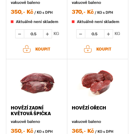
vakuově baleno
vakuově baleno
350,-
Kč
370,-
Kč
/ KG
s DPH
/ KG
s DPH
Aktuálně není skladem
Aktuálně není skladem
KG
KG
KOUPIT
KOUPIT
HOVĚZÍ ZADNÍ
HOVĚZÍ OŘECH
KVĚTOVÁ ŠPIČKA
vakuově baleno
vakuově baleno
350,-
Kč
365,-
Kč
/ KG
s DPH
/ KG
s DPH