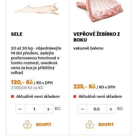
SELE
VEPŘOVÉ ŽEBÍRKO Z
BOKU
20 až 30 kg - objednávejte
vakuově baleno
14 dní předem, zadejte
preferovanou hmotnost v
tomto rozmezí, uvedená
cena za kus je přibližný
odhad
120,-
Kč
/ KG
s DPH
225,-
Kč
/ KG
s DPH
3 000,00
Kč za KS
Aktuálně není skladem
Aktuálně není skladem
KG
KG
KOUPIT
KOUPIT