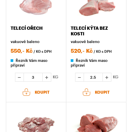
TELECÍ OŘECH
TELECÍ KÝTA BEZ
KOSTI
vakuově baleno
vakuově baleno
550,-
Kč
520,-
Kč
/ KG
s DPH
/ KG
s DPH
Řezník Vám maso
Řezník Vám maso
připraví
připraví
KG
KG
KOUPIT
KOUPIT