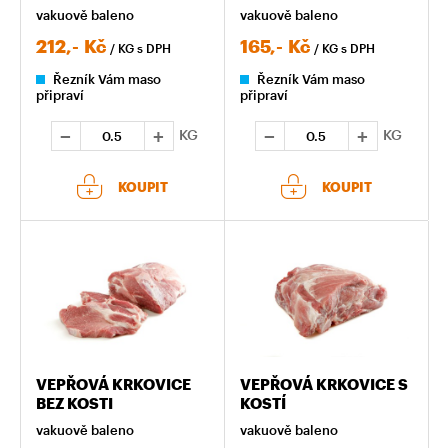
PLÁTKY
vakuově baleno
vakuově baleno
212,-
Kč
165,-
Kč
/ KG
s DPH
/ KG
s DPH
Řezník Vám maso
Řezník Vám maso
připraví
připraví
KG
KG
KOUPIT
KOUPIT
VEPŘOVÁ KRKOVICE
VEPŘOVÁ KRKOVICE S
BEZ KOSTI
KOSTÍ
vakuově baleno
vakuově baleno