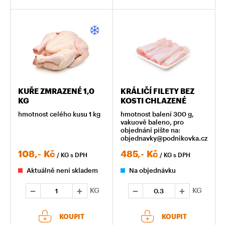
KUŘE ZMRAZENÉ 1,0
KRÁLIČÍ FILETY BEZ
KG
KOSTI CHLAZENÉ
hmotnost celého kusu 1 kg
hmotnost balení 300 g,
vakuově baleno, pro
objednání pište na:
objednavky@podnikovka.cz
108,-
Kč
485,-
Kč
/ KG
s DPH
/ KG
s DPH
Aktuálně není skladem
Na objednávku
KG
KG
KOUPIT
KOUPIT