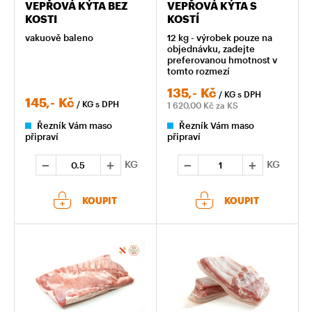
VEPŘOVÁ KÝTA BEZ
VEPŘOVÁ KÝTA S
KOSTI
KOSTÍ
vakuově baleno
12 kg - výrobek pouze na
objednávku, zadejte
preferovanou hmotnost v
tomto rozmezí
135,-
Kč
/ KG
s DPH
145,-
Kč
/ KG
s DPH
1 620,00
Kč za KS
Řezník Vám maso
Řezník Vám maso
připraví
připraví
KG
KG
KOUPIT
KOUPIT